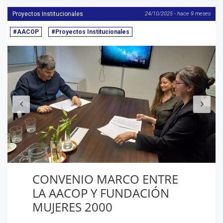
Proyectos Institucionales
24/10/2025 - hace 9 meses
#AACOP
#Proyectos Institucionales
Anterior
S
CONVENIO MARCO ENTRE
LA AACOP Y FUNDACIÓN
MUJERES 2000