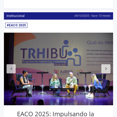
Institucional
04/10/2025 - hace 10 meses
#EACO 2025
Anterior
S
EACO 2025: Impulsando la