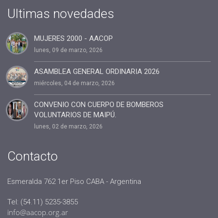
#administracion
Ultimas novedades
#conclavedelegaciones2022
#comunicacion
MUJERES 2000 - AACOP
lunes, 09 de marzo, 2026
#rrhh
#AACOP INTERNACIONAL
ASAMBLEA GENERAL ORDINARIA 2026
#Oficinas de Servicio
miércoles, 04 de marzo, 2026
#AACOP
CONVENIO CON CUERPO DE BOMBEROS
#sociedad
VOLUNTARIOS DE MAIPÚ.
lunes, 02 de marzo, 2026
#jornadaabierta2022
#conferencias
Contacto
#medios
#eventos
Esmeralda 762 1er Piso CABA - Argentina
#linea sociedad
Tel: (54.11) 5235-3855
#Mcop Hugo Lopez
info@aacop.org.ar