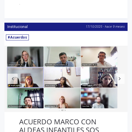
.
Institucional
17/10/2025 - hace 9 meses
#Acuerdos
Anterior
S
ACUERDO MARCO CON
ALDEAS INFANTILES SOS