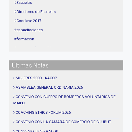
#Escuelas
#Directores de Escuelas
#Conclave 2017
#capacitaciones
#formacion
#procesos de coaching
#CEC
Últimas Notas
#Actividades
#talleres
MUJERES 2000 - AACOP
#Descuentos
ASAMBLEA GENERAL ORDINARIA 2026
#solidaridad
CONVENIO CON CUERPO DE BOMBEROS VOLUNTARIOS DE
MAIPÚ.
#videos
#entrevistas
COACHING ETHICS FORUM 2026
#Acuerdos
CONVENIO CON LA CÁMARA DE COMERCIO DE CHUBUT
#institucional
CONVENIO IUCE - AACOP