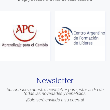
#Calidad
#Asociados
#gestion
#Beneficios
#Congreso
#Liderazgo
#Inteligencia Emocional
#Mindfulness
#prensa
#EACO 2019
Newsletter
#coaching ejecutivo
#aprendizaje
Suscribase a nuestro newsletter para estar al dia de
todas las novedades y beneficios.
#comunidad
¡Solo será enviado a su cuenta!
#inclusion social
#transformacion