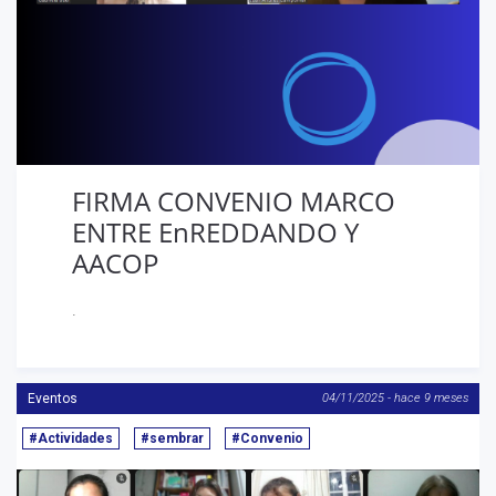
FIRMA CONVENIO MARCO
ENTRE EnREDDANDO Y
AACOP
.
Eventos
04/11/2025 - hace 9 meses
#Actividades
#sembrar
#Convenio
Anterior
S