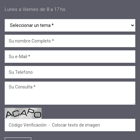
#novedades
Lunes a Viernes de 8 a 17 hs.
#salta jujuy
#voluntariado
#linea profesional
#ciclo de encuentros
#Convenios
#Sellos Ecco
#.
#SECOP
#Equipo de formadores
#Aniversario
#conversatorio
#sembrar
#EACO 2025
#CÓNCLAVE DE DIRECTORES 2025