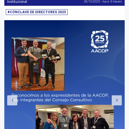
Institucional
26/10/2025 - hace 9 meses
#CÓNCLAVE DE DIRECTORES 2025
Anterior
S