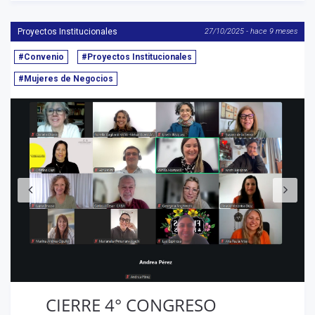
Proyectos Institucionales
27/10/2025 - hace 9 meses
#Convenio
#Proyectos Institucionales
#Mujeres de Negocios
Anterior
S
CIERRE 4° CONGRESO