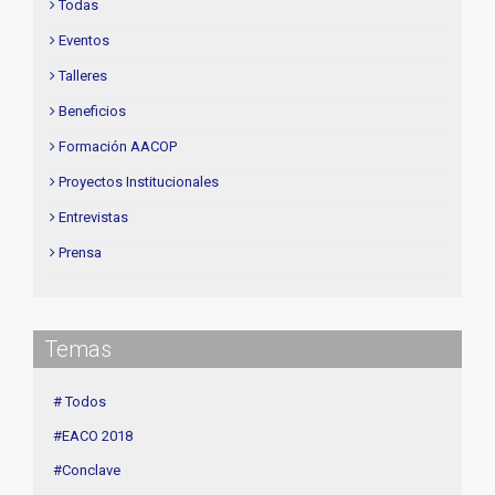
Todas
Eventos
Talleres
Beneficios
Formación AACOP
Proyectos Institucionales
Entrevistas
Prensa
Institucional
delegaciones
Temas
Contenidos de Interés
Cuota
# Todos
Agenda
#EACO 2018
Linea Sociedad
#Conclave