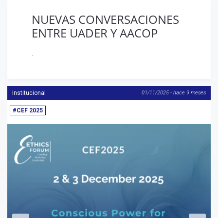
NUEVAS CONVERSACIONES
ENTRE UADER Y AACOP
.
Institucional
01/11/2025 - hace 9 meses
#CEF 2025
Anterior
S