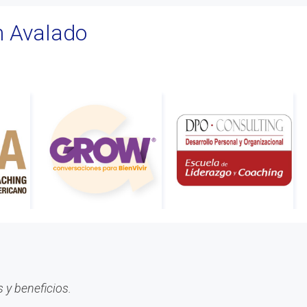
#tv
n Avalado
#2019
#fin de año
#Presidenta
#cuota2020
#100%coaching ontológico 100%
AACOP
#entrevista
#Dia del coach
#Delegaciones
#administracion
#conclavedelegaciones2022
#comunicacion
#rrhh
 y beneficios.
#AACOP INTERNACIONAL