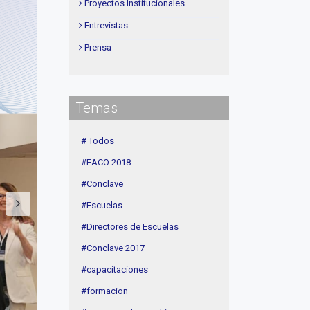
Proyectos Institucionales
Entrevistas
Prensa
Institucional
delegaciones
Temas
Contenidos de Interés
Cuota
# Todos
Agenda
#EACO 2018
Linea Sociedad
#Conclave
#Escuelas
#Directores de Escuelas
#Conclave 2017
#capacitaciones
#formacion