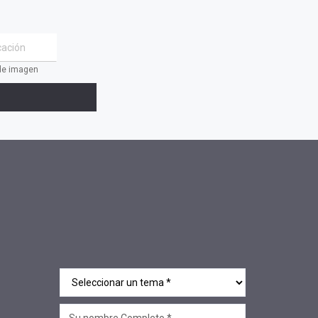
#Oficinas de Servicio
#AACOP
#sociedad
 de imagen
#jornadaabierta2022
#conferencias
#medios
#eventos
#linea sociedad
#Mcop Hugo Lopez
#novedades
#salta jujuy
#voluntariado
#linea profesional
#ciclo de encuentros