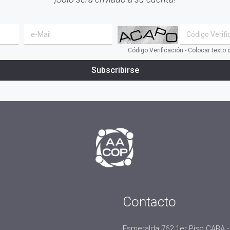
Código Verificación - Colocar texto
Subscribirse
Contacto
Esmeralda 762 1er Piso CABA -