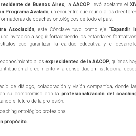
Presidente de Buenos Aires
, la
AACOP
llevó adelante el
XI
con Programa Avalado
, un encuentro que reunió a los directore
 formadoras de coaches ontológicos de todo el país.
tra Asociación
, este Cónclave tuvo como eje
“Expandir l
, una invitación a seguir fortaleciendo los estándares formativos
ítulos que garantizan la calidad educativa y el desarroll
l reconocimiento a los
expresidentes de la AACOP
, quienes ho
contribución al crecimiento y la consolidación institucional desd
io de diálogo, colaboración y visión compartida, donde la
van su compromiso con la
profesionalización del coachin
tando el futuro de la profesión.
aching ontológico profesional.
n propósito.