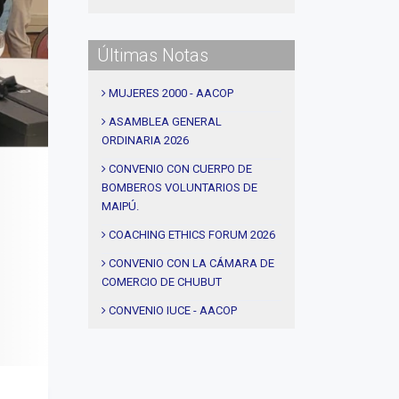
#procesos de coaching
#CEC
Últimas Notas
#Actividades
#talleres
MUJERES 2000 - AACOP
#Descuentos
ASAMBLEA GENERAL
ORDINARIA 2026
#solidaridad
#videos
CONVENIO CON CUERPO DE
BOMBEROS VOLUNTARIOS DE
#entrevistas
MAIPÚ.
#Acuerdos
COACHING ETHICS FORUM 2026
#institucional
CONVENIO CON LA CÁMARA DE
#notas
COMERCIO DE CHUBUT
#Seminario
CONVENIO IUCE - AACOP
#Comision Directiva
AEROPUERTOS ARGENTINA -
AACOP
#Coaching deportivo
ALDEAS INFANTILES - AACOP
#BLOG