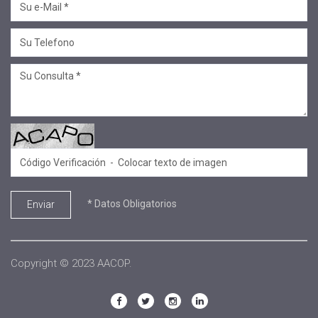
#salta jujuy
#voluntariado
#linea profesional
#ciclo de encuentros
#Convenios
#Sellos Ecco
#.
#SECOP
#Equipo de formadores
* Datos Obligatorios
Enviar
#Aniversario
#conversatorio
#sembrar
Copyright © 2023 AACOP.
#EACO 2025
#CÓNCLAVE DE DIRECTORES 2025