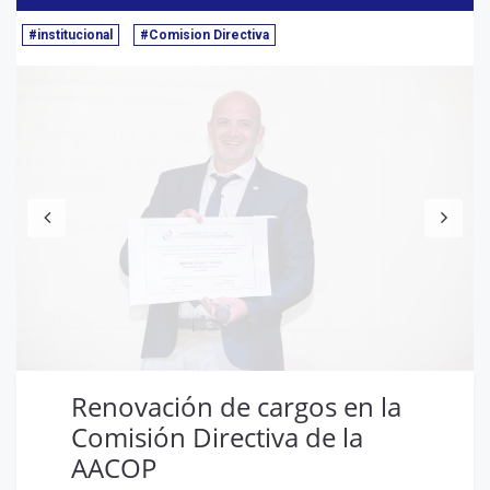
#institucional
#Comision Directiva
Anterior
S
Renovación de cargos en la
Comisión Directiva de la
AACOP