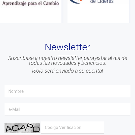
#Asociados
#gestion
#Beneficios
#Congreso
Newsletter
#Liderazgo
#Inteligencia Emocional
Suscribase a nuestro newsletter para estar al dia de
todas las novedades y beneficios.
#Mindfulness
¡Solo será enviado a su cuenta!
#prensa
#EACO 2019
#coaching ejecutivo
#aprendizaje
#comunidad
#inclusion social
#transformacion