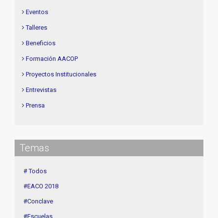
Eventos
Talleres
Beneficios
Formación AACOP
Proyectos Institucionales
Entrevistas
Prensa
Institucional
delegaciones
Temas
Contenidos de Interés
Cuota
# Todos
Agenda
#EACO 2018
Linea Sociedad
#Conclave
#Escuelas