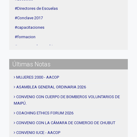
#Directores de Escuelas
#Conclave 2017
#capacitaciones
#formacion
#procesos de coaching
#CEC
Últimas Notas
#Actividades
#talleres
MUJERES 2000 - AACOP
#Descuentos
ASAMBLEA GENERAL ORDINARIA 2026
#solidaridad
CONVENIO CON CUERPO DE BOMBEROS VOLUNTARIOS DE
MAIPÚ.
#videos
#entrevistas
COACHING ETHICS FORUM 2026
#Acuerdos
CONVENIO CON LA CÁMARA DE COMERCIO DE CHUBUT
#institucional
CONVENIO IUCE - AACOP