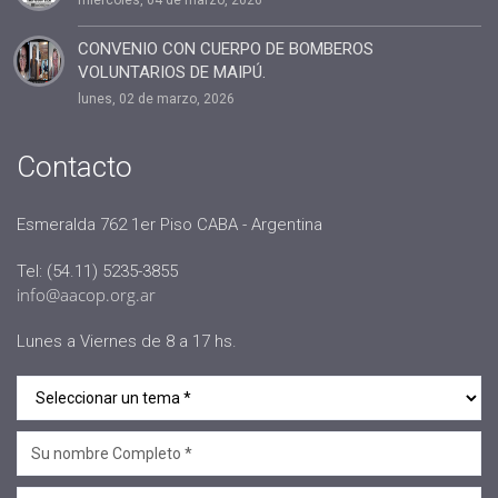
#administracion
#conclavedelegaciones2022
CONVENIO CON CUERPO DE BOMBEROS
VOLUNTARIOS DE MAIPÚ.
#comunicacion
lunes, 02 de marzo, 2026
#rrhh
#AACOP INTERNACIONAL
Contacto
#Oficinas de Servicio
#AACOP
Esmeralda 762 1er Piso CABA - Argentina
#sociedad
Tel: (54.11) 5235-3855
#jornadaabierta2022
info@aacop.org.ar
#conferencias
Lunes a Viernes de 8 a 17 hs.
#medios
#eventos
#linea sociedad
#Mcop Hugo Lopez
#novedades