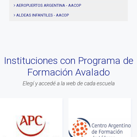
#notas
AEROPUERTOS ARGENTINA - AACOP
#Seminario
ALDEAS INFANTILES - AACOP
#Comision Directiva
MUJERES 2000 - AACOP
#Coaching deportivo
FINAL 4TA. EDICIÓN PROYECTO TRHIBU
#BLOG
#Lanzamiento
Instituciones con Programa de
#Asamblea
Formación Avalado
#Evento
#Acitvidades
Elegí y accedé a la web de cada escuela
#web
#Info
#Acreditacion
#ontologia
#coaching
#Calidad