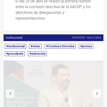
El día 29 de abril se realizó la primera reunión
entre la comisión directiva de la AACOP y los
directores de delegaciones y
representaciones.
Institucional
16/04/2022 - hace 4 años
#institucional
#notas
#Comision Directiva
#prensa
#presidente
#entrevista
Anterior
S