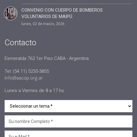
#conclavedelegaciones2022
CONVENIO CON CUERPO DE BOMBEROS
VOLUNTARIOS DE MAIPÚ.
#comunicacion
lunes, 02 de marzo, 2026
#rrhh
#AACOP INTERNACIONAL
Contacto
#Oficinas de Servicio
#AACOP
Esmeralda 762 1er Piso CABA - Argentina
#sociedad
Tel: (54.11) 5235-3855
#jornadaabierta2022
info@aacop.org.ar
#conferencias
Lunes a Viernes de 8 a 17 hs.
#medios
#eventos
#linea sociedad
#Mcop Hugo Lopez
#novedades