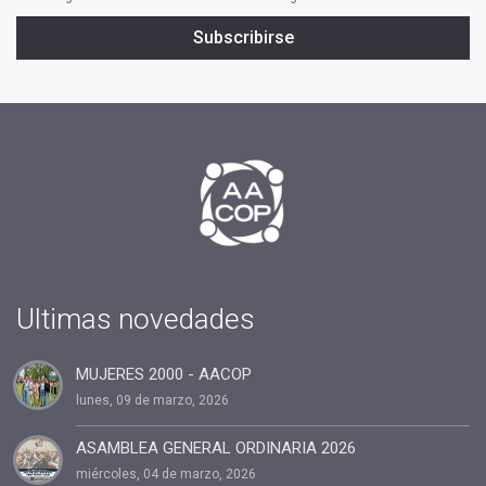
#cambio
Subscribirse
#profesionales
#confianza
#INSPIRAR
#presidente
#tv
#2019
#fin de año
#Presidenta
#cuota2020
Ultimas novedades
#100%coaching ontológico 100% AACOP
MUJERES 2000 - AACOP
#entrevista
lunes, 09 de marzo, 2026
#Dia del coach
#Delegaciones
ASAMBLEA GENERAL ORDINARIA 2026
miércoles, 04 de marzo, 2026
#administracion