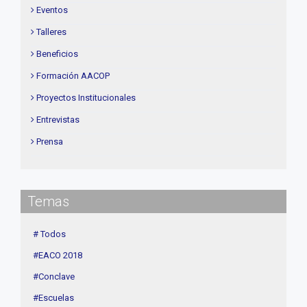
Eventos
Talleres
Beneficios
Formación AACOP
Proyectos Institucionales
Entrevistas
Prensa
Institucional
delegaciones
Temas
Contenidos de Interés
Cuota
# Todos
Agenda
#EACO 2018
Linea Sociedad
#Conclave
#Escuelas