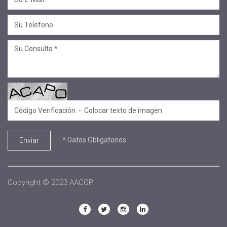
#salta jujuy
#voluntariado
#linea profesional
#ciclo de encuentros
#Convenios
#Sellos Ecco
#.
#SECOP
#Equipo de formadores
* Datos Obligatorios
Enviar
#Aniversario
#conversatorio
#sembrar
Copyright © 2023 AACOP.
#EACO 2025
#CÓNCLAVE DE DIRECTORES 2025
#Convenio