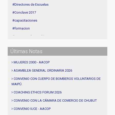
#Directores de Escuelas
#Conclave 2017
#capacitaciones
#formacion
#procesos de coaching
#CEC
Últimas Notas
#Actividades
#talleres
MUJERES 2000 - AACOP
#Descuentos
ASAMBLEA GENERAL ORDINARIA 2026
#solidaridad
CONVENIO CON CUERPO DE BOMBEROS VOLUNTARIOS DE
MAIPÚ.
#videos
#entrevistas
COACHING ETHICS FORUM 2026
#Acuerdos
CONVENIO CON LA CÁMARA DE COMERCIO DE CHUBUT
#institucional
CONVENIO IUCE - AACOP