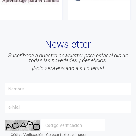
#Asociados
#gestion
#Beneficios
#Congreso
Newsletter
#Liderazgo
#Inteligencia Emocional
Suscribase a nuestro newsletter para estar al dia de
todas las novedades y beneficios.
#Mindfulness
¡Solo será enviado a su cuenta!
#prensa
#EACO 2019
#coaching ejecutivo
#aprendizaje
#comunidad
#inclusion social
#transformacion
Código Verificación - Colocar texto de imagen