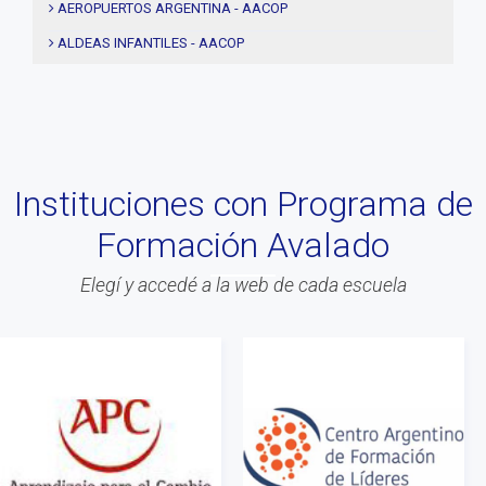
#notas
AEROPUERTOS ARGENTINA - AACOP
#Seminario
ALDEAS INFANTILES - AACOP
#Comision Directiva
MUJERES 2000 - AACOP
#Coaching deportivo
FINAL 4TA. EDICIÓN PROYECTO TRHIBU
#BLOG
#Lanzamiento
Instituciones con Programa de
#Asamblea
Formación Avalado
#Evento
#Acitvidades
Elegí y accedé a la web de cada escuela
#web
#Info
#Acreditacion
#ontologia
#coaching
#Calidad