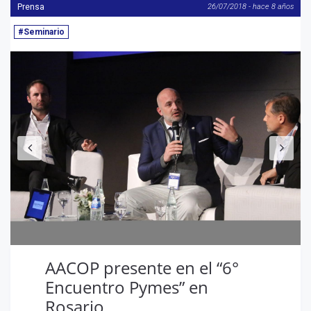
Prensa
26/07/2018 - hace 8 años
#Seminario
Anterior
S
AACOP presente en el “6°
Encuentro Pymes” en
Rosario