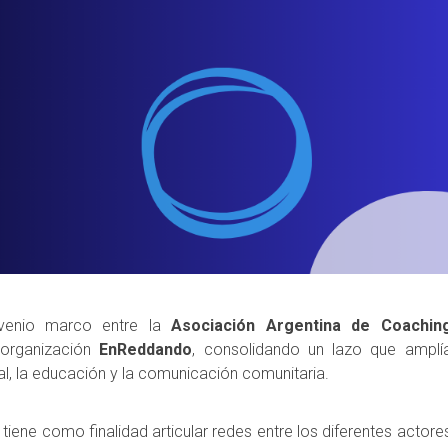
nvenio marco entre la
Asociación Argentina de Coachin
 organización
EnReddando
, consolidando un lazo que amplí
, la educación y la comunicación comunitaria.
tiene como finalidad articular redes entre los diferentes actore