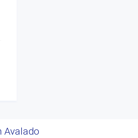
#Liderazgo
#Inteligencia Emocional
#Mindfulness
#prensa
#EACO 2019
#coaching ejecutivo
#aprendizaje
#comunidad
#inclusion social
#transformacion
#cambio
#profesionales
#confianza
#INSPIRAR
n Avalado
#presidente