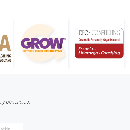
#tv
#2019
#fin de año
#Presidenta
#cuota2020
#100%coaching ontológico 100%
AACOP
#entrevista
#Dia del coach
#Delegaciones
#administracion
 y beneficios.
#conclavedelegaciones2022
#comunicacion
#rrhh
#AACOP INTERNACIONAL