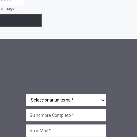
 de imagen
#Oficinas de Servicio
#AACOP
#sociedad
#jornadaabierta2022
#conferencias
#medios
#eventos
#linea sociedad
#Mcop Hugo Lopez
#novedades
#salta jujuy
#voluntariado
#linea profesional
#ciclo de encuentros