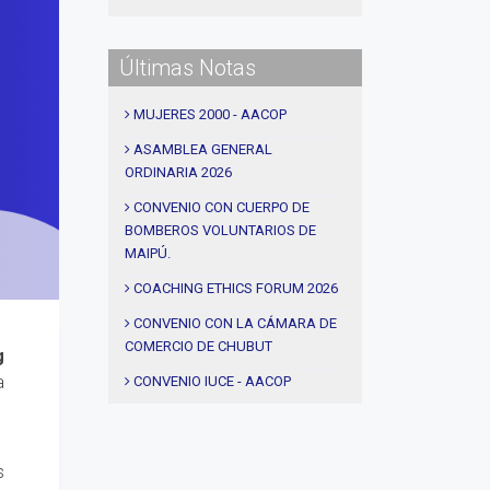
#procesos de coaching
#CEC
Últimas Notas
#Actividades
#talleres
MUJERES 2000 - AACOP
#Descuentos
ASAMBLEA GENERAL
ORDINARIA 2026
#solidaridad
#videos
CONVENIO CON CUERPO DE
BOMBEROS VOLUNTARIOS DE
#entrevistas
MAIPÚ.
#Acuerdos
COACHING ETHICS FORUM 2026
#institucional
CONVENIO CON LA CÁMARA DE
#notas
COMERCIO DE CHUBUT
g
#Seminario
a
CONVENIO IUCE - AACOP
#Comision Directiva
AEROPUERTOS ARGENTINA -
AACOP
#Coaching deportivo
s
ALDEAS INFANTILES - AACOP
#BLOG