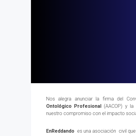
Nos alegra anunciar la firma del Co
Ontológico Profesional
(AACOP) y la
nuestro compromiso con el impacto social
EnReddando
es una asociación civil que 