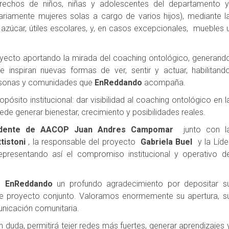
erechos de niños, niñas y adolescentes del departamento 
riamente mujeres solas a cargo de varios hijos), mediante l
 azúcar, útiles escolares, y, en casos excepcionales, muebles 
yecto aportando la mirada del coaching ontológico, generand
 inspiran nuevas formas de ver, sentir y actuar, habilitand
ersonas y comunidades que
EnReddando
acompaña.
ósito institucional: dar visibilidad al coaching ontológico en l
de generar bienestar, crecimiento y posibilidades reales.
idente de AACOP Juan Andres Campomar
junto con l
tistoni
, la responsable del proyecto
Gabriela Buel
y la Líde
representando así el compromiso institucional y operativo d
de
EnReddando
un profundo agradecimiento por depositar s
ste proyecto conjunto. Valoramos enormemente su apertura, s
unicación comunitaria.
n duda, permitirá tejer redes más fuertes, generar aprendizajes 