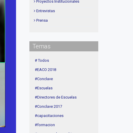
Proyectos Institucionales
Entrevistas
Prensa
Institucional
delegaciones
Temas
Contenidos de Interés
Cuota
# Todos
Agenda
#EACO 2018
Linea Sociedad
#Conclave
#Escuelas
#Directores de Escuelas
#Conclave 2017
#capacitaciones
#formacion