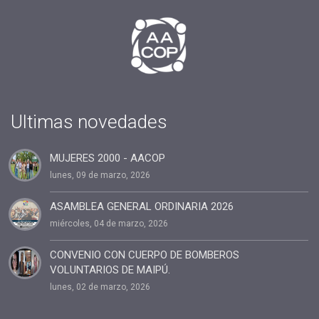
#presidente
#tv
#2019
#fin de año
#Presidenta
#cuota2020
Ultimas novedades
#100%coaching ontológico 100% AACOP
MUJERES 2000 - AACOP
#entrevista
lunes, 09 de marzo, 2026
#Dia del coach
#Delegaciones
ASAMBLEA GENERAL ORDINARIA 2026
miércoles, 04 de marzo, 2026
#administracion
#conclavedelegaciones2022
CONVENIO CON CUERPO DE BOMBEROS
VOLUNTARIOS DE MAIPÚ.
#comunicacion
lunes, 02 de marzo, 2026
#rrhh
#AACOP INTERNACIONAL