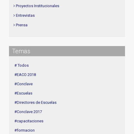
Proyectos Institucionales
Entrevistas
Prensa
Institucional
delegaciones
Temas
Contenidos de Interés
Cuota
# Todos
Agenda
#EACO 2018
Linea Sociedad
#Conclave
#Escuelas
#Directores de Escuelas
#Conclave 2017
#capacitaciones
#formacion