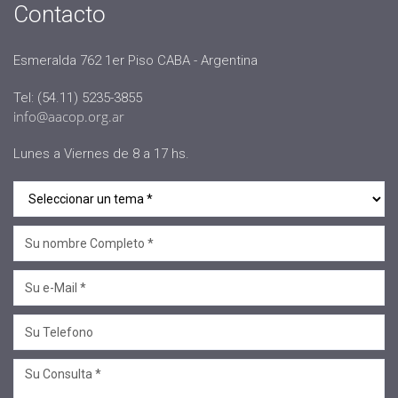
Contacto
#Oficinas de Servicio
#AACOP
Esmeralda 762 1er Piso CABA - Argentina
#sociedad
Tel: (54.11) 5235-3855
#jornadaabierta2022
info@aacop.org.ar
#conferencias
Lunes a Viernes de 8 a 17 hs.
#medios
#eventos
#linea sociedad
#Mcop Hugo Lopez
#novedades
#salta jujuy
#voluntariado
#linea profesional
#ciclo de encuentros