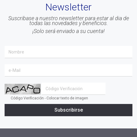
Newsletter
#Liderazgo
#Inteligencia Emocional
Suscribase a nuestro newsletter para estar al dia de
todas las novedades y beneficios.
#Mindfulness
¡Solo será enviado a su cuenta!
#prensa
#EACO 2019
#coaching ejecutivo
#aprendizaje
#comunidad
#inclusion social
#transformacion
Código Verificación - Colocar texto de imagen
#cambio
Subscribirse
#profesionales
#confianza
#INSPIRAR