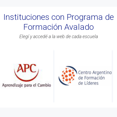
#BLOG
#Lanzamiento
Instituciones con Programa de
#Asamblea
Formación Avalado
#Evento
#Acitvidades
Elegí y accedé a la web de cada escuela
#web
#Info
#Acreditacion
#ontologia
#coaching
#Calidad
#Asociados
#gestion
#Beneficios
#Congreso