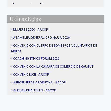
#procesos de coaching
#CEC
Últimas Notas
#Actividades
#talleres
MUJERES 2000 - AACOP
#Descuentos
ASAMBLEA GENERAL ORDINARIA 2026
#solidaridad
CONVENIO CON CUERPO DE BOMBEROS VOLUNTARIOS DE
MAIPÚ.
#videos
#entrevistas
COACHING ETHICS FORUM 2026
#Acuerdos
CONVENIO CON LA CÁMARA DE COMERCIO DE CHUBUT
#institucional
CONVENIO IUCE - AACOP
#notas
AEROPUERTOS ARGENTINA - AACOP
#Seminario
ALDEAS INFANTILES - AACOP
#Comision Directiva
MUJERES 2000 - AACOP
#Coaching deportivo
FINAL 4TA. EDICIÓN PROYECTO TRHIBU