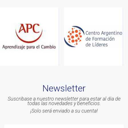
#Info
#Acreditacion
#ontologia
#coaching
#Calidad
#Asociados
#gestion
#Beneficios
#Congreso
Newsletter
#Liderazgo
#Inteligencia Emocional
Suscribase a nuestro newsletter para estar al dia de
todas las novedades y beneficios.
#Mindfulness
¡Solo será enviado a su cuenta!
#prensa
#EACO 2019