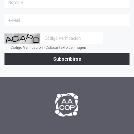
#coaching ejecutivo
#aprendizaje
#comunidad
#inclusion social
#transformacion
Código Verificación - Colocar texto de imagen
#cambio
Subscribirse
#profesionales
#confianza
#INSPIRAR
#presidente
#tv
#2019
#fin de año
#Presidenta