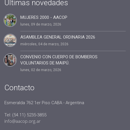
#cuota2020
Ultimas novedades
#100%coaching ontológico 100% AACOP
MUJERES 2000 - AACOP
#entrevista
lunes, 09 de marzo, 2026
#Dia del coach
#Delegaciones
ASAMBLEA GENERAL ORDINARIA 2026
miércoles, 04 de marzo, 2026
#administracion
#conclavedelegaciones2022
CONVENIO CON CUERPO DE BOMBEROS
VOLUNTARIOS DE MAIPÚ.
#comunicacion
lunes, 02 de marzo, 2026
#rrhh
#AACOP INTERNACIONAL
Contacto
#Oficinas de Servicio
#AACOP
Esmeralda 762 1er Piso CABA - Argentina
#sociedad
Tel: (54.11) 5235-3855
#jornadaabierta2022
info@aacop.org.ar
#conferencias