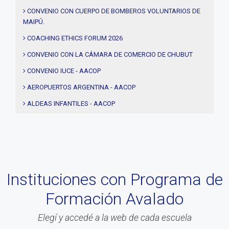
#solidaridad
CONVENIO CON CUERPO DE BOMBEROS VOLUNTARIOS DE
MAIPÚ.
#videos
#entrevistas
COACHING ETHICS FORUM 2026
#Acuerdos
CONVENIO CON LA CÁMARA DE COMERCIO DE CHUBUT
#institucional
CONVENIO IUCE - AACOP
#notas
AEROPUERTOS ARGENTINA - AACOP
#Seminario
ALDEAS INFANTILES - AACOP
#Comision Directiva
MUJERES 2000 - AACOP
#Coaching deportivo
FINAL 4TA. EDICIÓN PROYECTO TRHIBU
#BLOG
#Lanzamiento
Instituciones con Programa de
#Asamblea
Formación Avalado
#Evento
#Acitvidades
Elegí y accedé a la web de cada escuela
#web