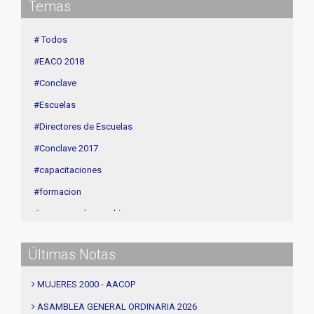
Temas
Contenidos de Interés
Cuota
# Todos
Agenda
#EACO 2018
Linea Sociedad
#Conclave
#Escuelas
#Directores de Escuelas
#Conclave 2017
#capacitaciones
#formacion
#procesos de coaching
#CEC
Últimas Notas
#Actividades
#talleres
MUJERES 2000 - AACOP
#Descuentos
ASAMBLEA GENERAL ORDINARIA 2026