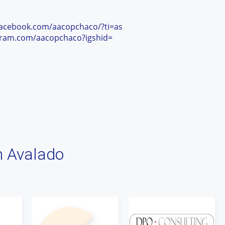
facebook.com/aacopchaco/?ti=as
agram.com/aacopchaco?igshid=
n Avalado