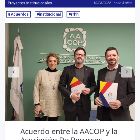
Proyectos Institucionales
10/08/2022 - hace 3 años
#Acuerdos
#institucional
#rrhh
Anterior
S
Acuerdo entre la AACOP y la
Asociación De Recursos