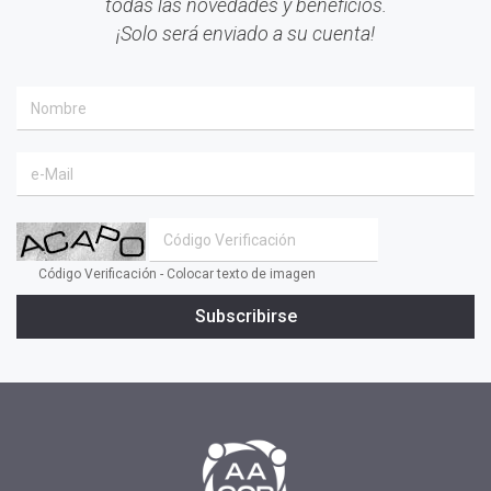
todas las novedades y beneficios.
#Mindfulness
¡Solo será enviado a su cuenta!
#prensa
#EACO 2019
#coaching ejecutivo
#aprendizaje
#comunidad
#inclusion social
#transformacion
Código Verificación - Colocar texto de imagen
#cambio
Subscribirse
#profesionales
#confianza
#INSPIRAR
#presidente
#tv
#2019