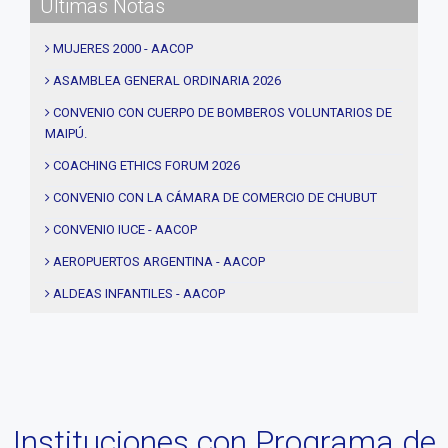
Últimas Notas
#Actividades
#talleres
MUJERES 2000 - AACOP
#Descuentos
ASAMBLEA GENERAL ORDINARIA 2026
#solidaridad
CONVENIO CON CUERPO DE BOMBEROS VOLUNTARIOS DE
MAIPÚ.
#videos
#entrevistas
COACHING ETHICS FORUM 2026
#Acuerdos
CONVENIO CON LA CÁMARA DE COMERCIO DE CHUBUT
#institucional
CONVENIO IUCE - AACOP
#notas
AEROPUERTOS ARGENTINA - AACOP
#Seminario
ALDEAS INFANTILES - AACOP
#Comision Directiva
MUJERES 2000 - AACOP
#Coaching deportivo
FINAL 4TA. EDICIÓN PROYECTO TRHIBU
#BLOG
#Lanzamiento
Instituciones con Programa de
#Asamblea