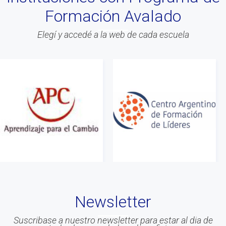
Formación Avalado
#Evento
#Acitvidades
Elegí y accedé a la web de cada escuela
#web
#Info
#Acreditacion
#ontologia
#coaching
#Calidad
#Asociados
#gestion
#Beneficios
#Congreso
Newsletter
#Liderazgo
#Inteligencia Emocional
Suscribase a nuestro newsletter para estar al dia de