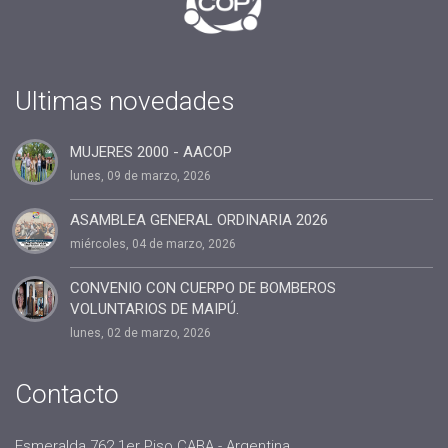
#fin de año
#Presidenta
#cuota2020
Ultimas novedades
#100%coaching ontológico 100% AACOP
MUJERES 2000 - AACOP
#entrevista
lunes, 09 de marzo, 2026
#Dia del coach
#Delegaciones
ASAMBLEA GENERAL ORDINARIA 2026
miércoles, 04 de marzo, 2026
#administracion
#conclavedelegaciones2022
CONVENIO CON CUERPO DE BOMBEROS
VOLUNTARIOS DE MAIPÚ.
#comunicacion
lunes, 02 de marzo, 2026
#rrhh
#AACOP INTERNACIONAL
Contacto
#Oficinas de Servicio
#AACOP
Esmeralda 762 1er Piso CABA - Argentina