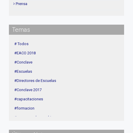
Prensa
Institucional
delegaciones
Temas
Contenidos de Interés
Cuota
# Todos
Agenda
#EACO 2018
Linea Sociedad
#Conclave
#Escuelas
#Directores de Escuelas
#Conclave 2017
#capacitaciones
#formacion
#procesos de coaching
#CEC