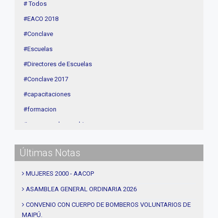
Cuota
# Todos
Agenda
#EACO 2018
Linea Sociedad
#Conclave
#Escuelas
#Directores de Escuelas
#Conclave 2017
#capacitaciones
#formacion
#procesos de coaching
#CEC
Últimas Notas
#Actividades
#talleres
MUJERES 2000 - AACOP
#Descuentos
ASAMBLEA GENERAL ORDINARIA 2026
#solidaridad
CONVENIO CON CUERPO DE BOMBEROS VOLUNTARIOS DE
MAIPÚ.
#videos