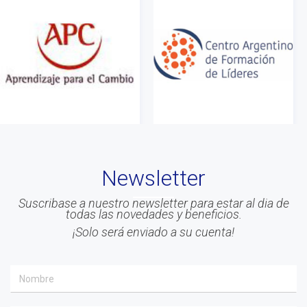
#Acreditacion
#ontologia
#coaching
#Calidad
#Asociados
#gestion
#Beneficios
#Congreso
Newsletter
#Liderazgo
#Inteligencia Emocional
Suscribase a nuestro newsletter para estar al dia de
todas las novedades y beneficios.
#Mindfulness
¡Solo será enviado a su cuenta!
#prensa
#EACO 2019
#coaching ejecutivo
#aprendizaje