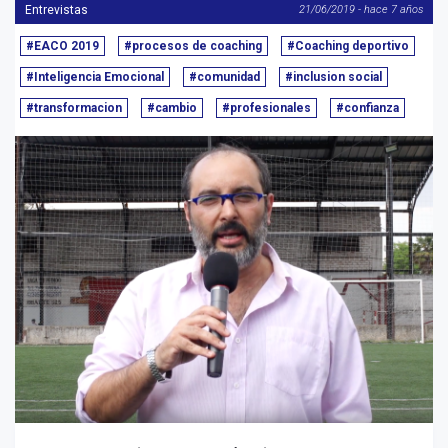
Entrevistas
21/06/2019 - hace 7 años
#EACO 2019
#procesos de coaching
#Coaching deportivo
#Inteligencia Emocional
#comunidad
#inclusion social
#transformacion
#cambio
#profesionales
#confianza