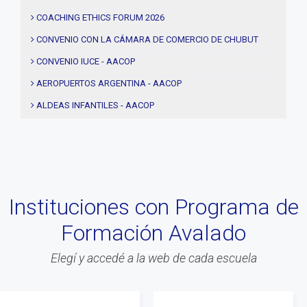
#entrevistas
COACHING ETHICS FORUM 2026
#Acuerdos
CONVENIO CON LA CÁMARA DE COMERCIO DE CHUBUT
#institucional
CONVENIO IUCE - AACOP
#notas
AEROPUERTOS ARGENTINA - AACOP
#Seminario
ALDEAS INFANTILES - AACOP
#Comision Directiva
MUJERES 2000 - AACOP
#Coaching deportivo
FINAL 4TA. EDICIÓN PROYECTO TRHIBU
#BLOG
#Lanzamiento
Instituciones con Programa de
#Asamblea
Formación Avalado
#Evento
#Acitvidades
Elegí y accedé a la web de cada escuela
#web
#Info