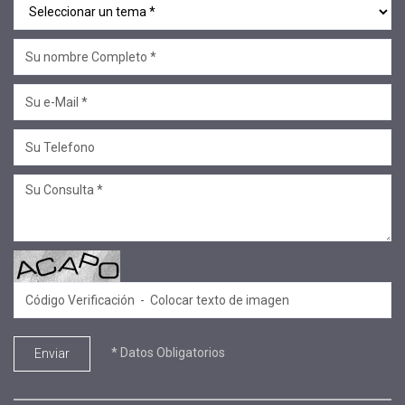
#linea sociedad
#Mcop Hugo Lopez
#novedades
#salta jujuy
#voluntariado
#linea profesional
#ciclo de encuentros
#Convenios
#Sellos Ecco
#.
#SECOP
#Equipo de formadores
* Datos Obligatorios
Enviar
#Aniversario
#conversatorio