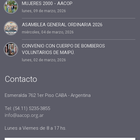
MUJERES 2000 - AACOP
#entrevista
lunes, 09 de marzo, 2026
#Dia del coach
#Delegaciones
ASAMBLEA GENERAL ORDINARIA 2026
miércoles, 04 de marzo, 2026
#administracion
#conclavedelegaciones2022
CONVENIO CON CUERPO DE BOMBEROS
VOLUNTARIOS DE MAIPÚ.
#comunicacion
lunes, 02 de marzo, 2026
#rrhh
#AACOP INTERNACIONAL
Contacto
#Oficinas de Servicio
#AACOP
Esmeralda 762 1er Piso CABA - Argentina
#sociedad
Tel: (54.11) 5235-3855
#jornadaabierta2022
info@aacop.org.ar
#conferencias
Lunes a Viernes de 8 a 17 hs.
#medios
#eventos