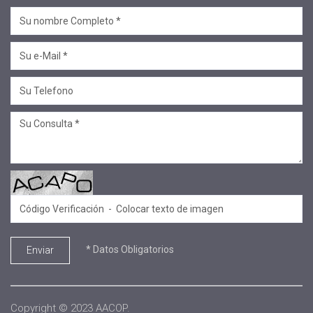
#Mcop Hugo Lopez
#novedades
#salta jujuy
#voluntariado
#linea profesional
#ciclo de encuentros
#Convenios
#Sellos Ecco
#.
#SECOP
#Equipo de formadores
* Datos Obligatorios
Enviar
#Aniversario
#conversatorio
#sembrar
Copyright © 2023 AACOP.