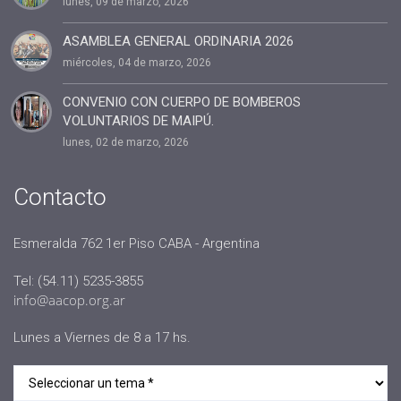
lunes, 09 de marzo, 2026
#Dia del coach
#Delegaciones
ASAMBLEA GENERAL ORDINARIA 2026
miércoles, 04 de marzo, 2026
#administracion
#conclavedelegaciones2022
CONVENIO CON CUERPO DE BOMBEROS
VOLUNTARIOS DE MAIPÚ.
#comunicacion
lunes, 02 de marzo, 2026
#rrhh
#AACOP INTERNACIONAL
Contacto
#Oficinas de Servicio
#AACOP
Esmeralda 762 1er Piso CABA - Argentina
#sociedad
Tel: (54.11) 5235-3855
#jornadaabierta2022
info@aacop.org.ar
#conferencias
Lunes a Viernes de 8 a 17 hs.
#medios
#eventos
#linea sociedad