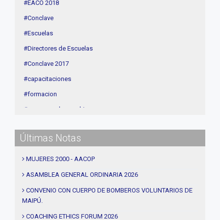
#EACO 2018
Linea Sociedad
#Conclave
#Escuelas
#Directores de Escuelas
#Conclave 2017
#capacitaciones
#formacion
#procesos de coaching
#CEC
Últimas Notas
#Actividades
#talleres
MUJERES 2000 - AACOP
#Descuentos
ASAMBLEA GENERAL ORDINARIA 2026
#solidaridad
CONVENIO CON CUERPO DE BOMBEROS VOLUNTARIOS DE
MAIPÚ.
#videos
#entrevistas
COACHING ETHICS FORUM 2026