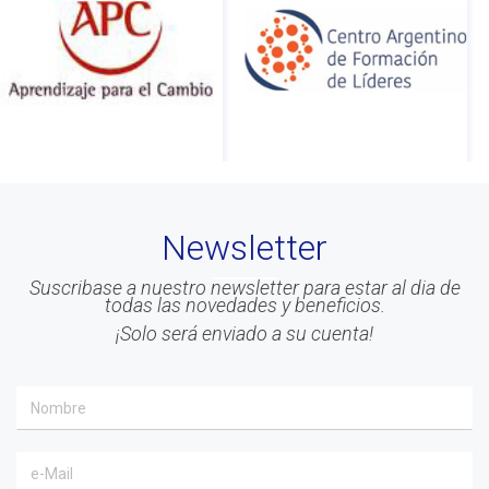
#ontologia
#coaching
#Calidad
#Asociados
#gestion
#Beneficios
#Congreso
Newsletter
#Liderazgo
#Inteligencia Emocional
Suscribase a nuestro newsletter para estar al dia de
todas las novedades y beneficios.
#Mindfulness
¡Solo será enviado a su cuenta!
#prensa
#EACO 2019
#coaching ejecutivo
#aprendizaje
#comunidad