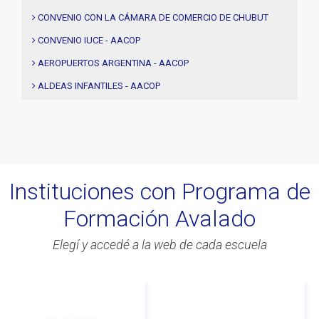
#Acuerdos
CONVENIO CON LA CÁMARA DE COMERCIO DE CHUBUT
#institucional
CONVENIO IUCE - AACOP
#notas
AEROPUERTOS ARGENTINA - AACOP
#Seminario
ALDEAS INFANTILES - AACOP
#Comision Directiva
MUJERES 2000 - AACOP
#Coaching deportivo
FINAL 4TA. EDICIÓN PROYECTO TRHIBU
#BLOG
#Lanzamiento
Instituciones con Programa de
#Asamblea
Formación Avalado
#Evento
#Acitvidades
Elegí y accedé a la web de cada escuela
#web
#Info
#Acreditacion