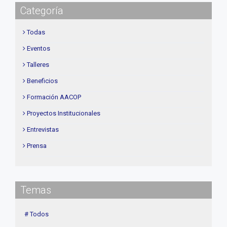
Categoría
Todas
Eventos
Talleres
Beneficios
Formación AACOP
Proyectos Institucionales
Entrevistas
Prensa
Institucional
delegaciones
Temas
Contenidos de Interés
Cuota
# Todos
Agenda