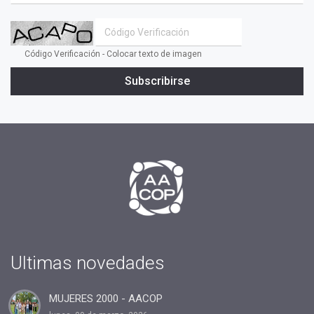
#inclusion social
#transformacion
Código Verificación - Colocar texto de imagen
#cambio
Subscribirse
#profesionales
#confianza
#INSPIRAR
#presidente
#tv
#2019
#fin de año
#Presidenta
#cuota2020
Ultimas novedades
#100%coaching ontológico 100% AACOP
MUJERES 2000 - AACOP
#entrevista