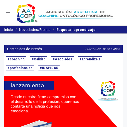
Navegación
Inicio
Novedades/Prensa
Etiqueta | aprendizaje
Contenidos de Interés
24/04/2020 - hace 6 años
#coaching
#Calidad
#Asociados
#aprendizaje
#profesionales
#INSPIRAR