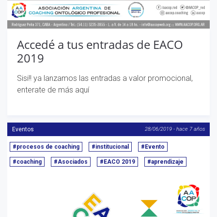
Accedé a tus entradas de EACO
2019
Sisi!! ya lanzamos las entradas a valor promocional,
enterate de más aquí
Eventos
28/06/2019 - hace 7 años
#procesos de coaching
#institucional
#Evento
#coaching
#Asociados
#EACO 2019
#aprendizaje
Anterior
S