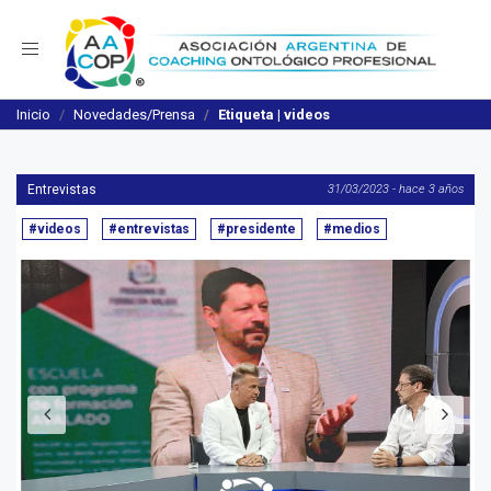
Navegación
Inicio
Novedades/Prensa
Etiqueta | videos
Entrevistas
31/03/2023 - hace 3 años
#videos
#entrevistas
#presidente
#medios
Anterior
S