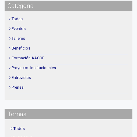
Categoría
Todas
Eventos
Talleres
Beneficios
Formación AACOP
Proyectos Institucionales
Entrevistas
Prensa
Institucional
delegaciones
Temas
Contenidos de Interés
Cuota
# Todos
Agenda