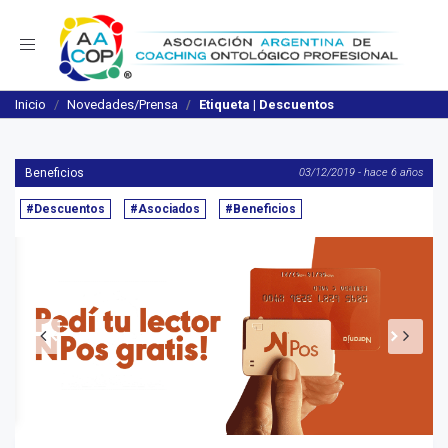
Navegación
Inicio
Novedades/Prensa
Etiqueta | Descuentos
Beneficios
03/12/2019 - hace 6 años
#Descuentos
#Asociados
#Beneficios
Anterior
S