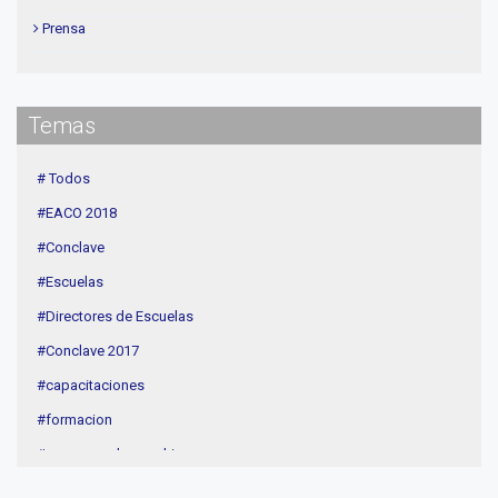
Prensa
Institucional
delegaciones
Temas
Contenidos de Interés
Cuota
# Todos
Agenda
#EACO 2018
Linea Sociedad
#Conclave
#Escuelas
#Directores de Escuelas
#Conclave 2017
#capacitaciones
#formacion
#procesos de coaching
#CEC