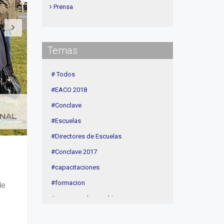
Prensa
Institucional
delegaciones
Temas
Contenidos de Interés
Cuota
# Todos
Agenda
#EACO 2018
Linea Sociedad
#Conclave
#Escuelas
#Directores de Escuelas
#Conclave 2017
#capacitaciones
#formacion
de
#procesos de coaching
#CEC